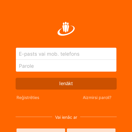
E-pasts vai mob. telefons
Parole
Ienākt
Reģistrēties
Aizmirsi paroli?
Vai ienāc ar