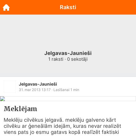
Raksti
Jelgavas-Jaunieši
1
raksti ·
0
sekotāji
Jelgavas-Jaunieši
31. mar 2013 13:17
· Lasīšanai
1
min
Meklējam
Meklēju cilvēkus jelgavā. meklēju galveno kārt 
cilvēku ar ģeneālām idejām, kuras nevar realizēt 
viens pats jo esmu gatavs kopā realīzēt faktiski 