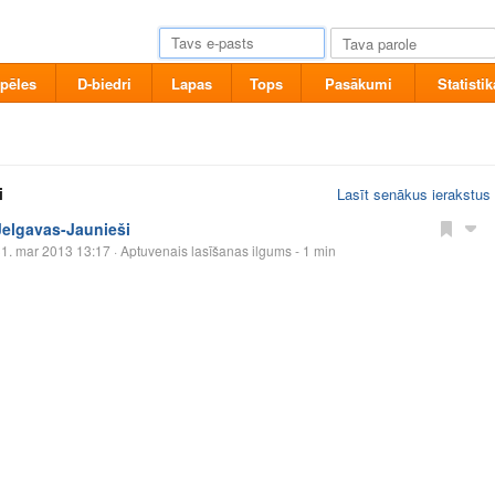
pēles
D-biedri
Lapas
Tops
Pasākumi
Statistik
i
Lasīt senākus ierakstus
Jelgavas-Jaunieši
1. mar 2013 13:17
· Aptuvenais lasīšanas ilgums - 1 min