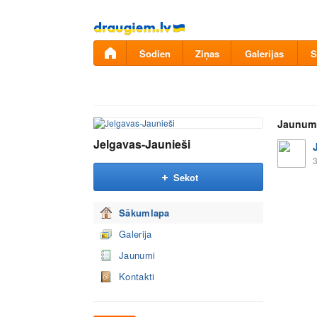
Pāriet
uz
saturu
Šodien
Ziņas
Galerijas
S
Jaunum
Jelgavas-Jaunieši
3
Sekot
Sākumlapa
Galerija
Jaunumi
Kontakti