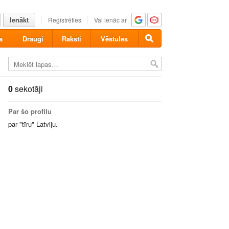
Ienākt
Reģistrēties
Vai ienāc ar
a
Draugi
Raksti
Vēstules
0
sekotāji
Par šo profilu
par "tīru" Latviju.