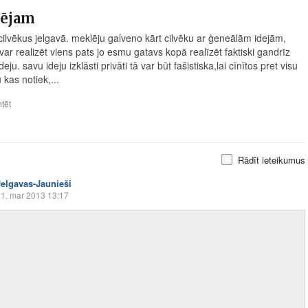
ējam
cilvēkus jelgavā. meklēju galveno kārt cilvēku ar ģeneālām idejām,
ar realizēt viens pats jo esmu gatavs kopā realīzēt faktiski gandrīz
deju. savu ideju izklāsti privāti tā var būt fašistiska,lai cīnītos pret visu
kas notiek,...
tēt
Rādīt ieteikumus
Jelgavas-Jaunieši
1. mar 2013 13:17