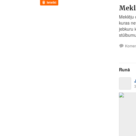
Ieteikt
Mekl
Meklēju 
kuras nev
jebkuru i
stūlbumu 
Komen
Runā
3