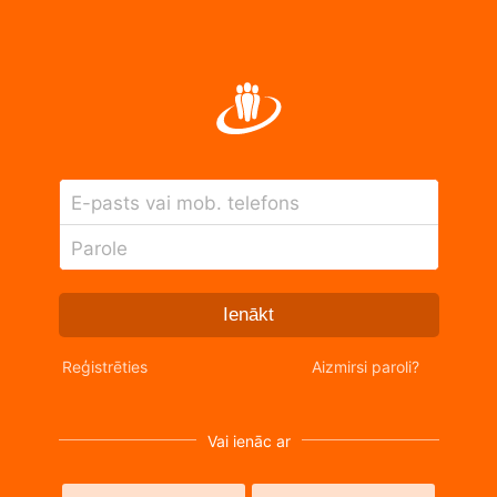
E-pasts vai mob. telefons
Parole
Ienākt
Reģistrēties
Aizmirsi paroli?
Vai ienāc ar