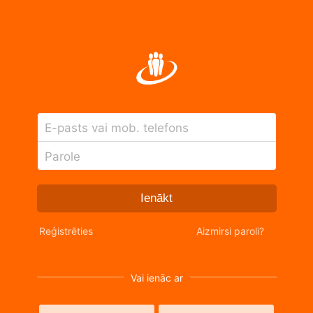
E-pasts vai mob. telefons
Parole
Ienākt
Reģistrēties
Aizmirsi paroli?
Vai ienāc ar