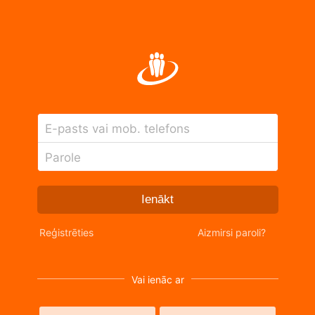
E-pasts vai mob. telefons
Parole
Ienākt
Reģistrēties
Aizmirsi paroli?
Vai ienāc ar