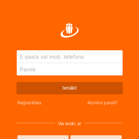
E-pasts vai mob. telefons
Parole
Ienākt
Reģistrēties
Aizmirsi paroli?
Vai ienāc ar