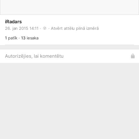
iRadars
26. jan 2015 14:11 · 
 · 
Atvērt attēlu pilnā izmērā
1
patīk
·
13
iesaka
Autorizējies, lai komentētu