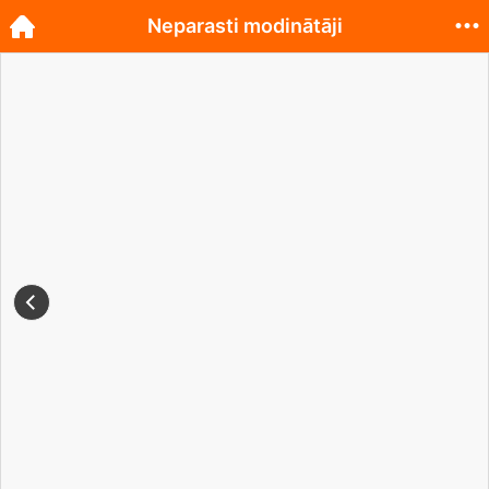
Neparasti modinātāji