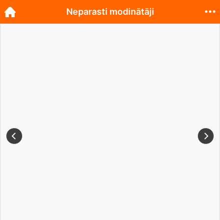
Neparasti modinātāji