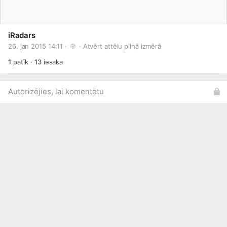
iRadars
26. jan 2015 14:11 · 
 · 
Atvērt attēlu pilnā izmērā
1
patīk
·
13
iesaka
Autorizējies, lai komentētu