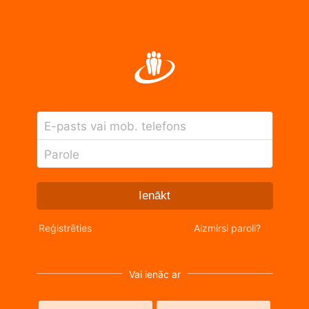
E-pasts vai mob. telefons
Parole
Ienākt
Reģistrēties
Aizmirsi paroli?
Vai ienāc ar