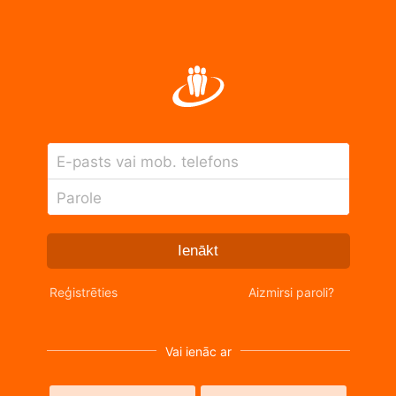
E-pasts vai mob. telefons
Parole
Ienākt
Reģistrēties
Aizmirsi paroli?
Vai ienāc ar