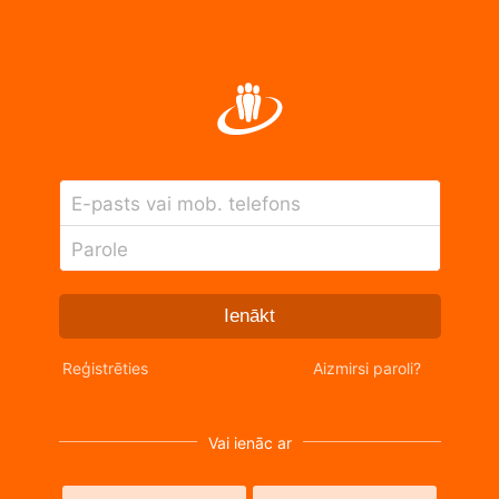
E-pasts vai mob. telefons
Parole
Ienākt
Reģistrēties
Aizmirsi paroli?
Vai ienāc ar