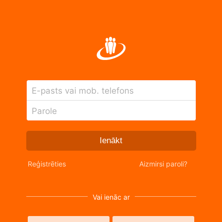
E-pasts vai mob. telefons
Parole
Ienākt
Reģistrēties
Aizmirsi paroli?
Vai ienāc ar