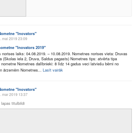
Nometne "Inovators"
. mai 2019 23:09
ometne "Inovators 2019"
norises laiks: 04.08.2019. – 10.08.2019. Nometnes norises vieta: Druvas
a (Skolas iela 2, Druva, Saldus pagasts) Nometnes tips: atvērta tipa
 nometne Nometnes dalībnieki: 8 līdz 14 gadus veci latviešu bērni no
 un ārzemēm Nometnes...
Lasīt vairāk
Nometne "Inovators"
. mar 2019 13:37
lapas titulbildi