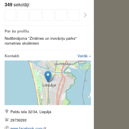
349
sekotāji
Par šo profilu
Nodibinājuma "Zinātnes un inovāciju parks"
nometnes skolēniem
Kontakti
Vairāk »
Peldu iela 32/34, Liepāja
29736293
www.facebook.com