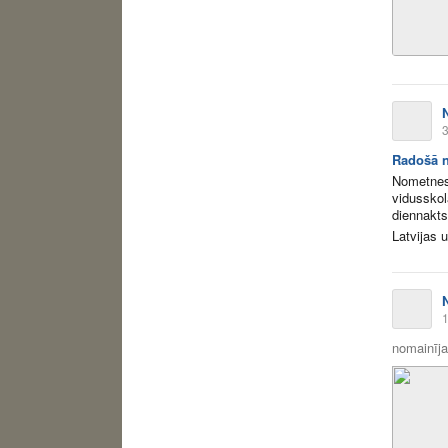
3
Radošā n
Nometnes 
vidusskol
diennakts
Latvijas
1
nomainīja 