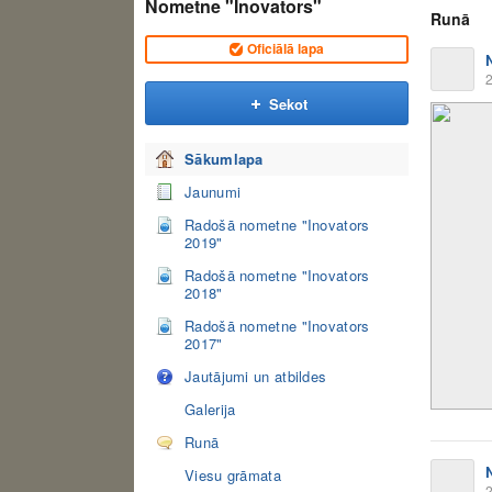
Nometne "Inovators"
Runā
Oficiālā lapa
2
Sekot
Sākumlapa
Jaunumi
Radošā nometne "Inovators
2019"
Radošā nometne "Inovators
2018"
Radošā nometne "Inovators
2017"
Jautājumi un atbildes
Galerija
Runā
Viesu grāmata
2