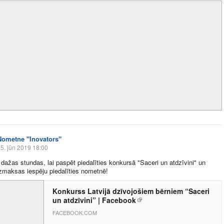
Nometne "Inovators"
5. jūn 2019 18:00
 dažas stundas, lai paspēt piedalīties konkursā "Saceri un atdzīvini" un
zmaksas iespēju piedalīties nometnē!
Konkurss Latvijā dzīvojošiem bērniem “Saceri
un atdzīvini” | Facebook
FACEBOOK.COM