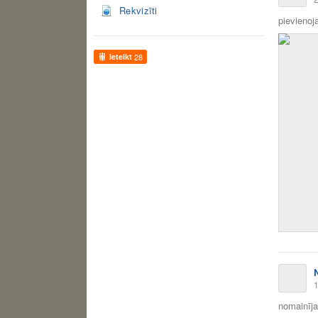
Rekvizīti
pievienoja
Ieteikt
28
1
nomainīja 