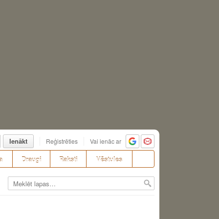
Ienākt
Reģistrēties
Vai ienāc ar
a
Draugi
Raksti
Vēstules