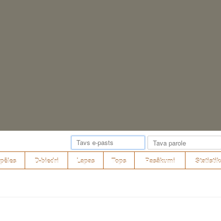
pēles
D-biedri
Lapas
Tops
Pasākumi
Statistik