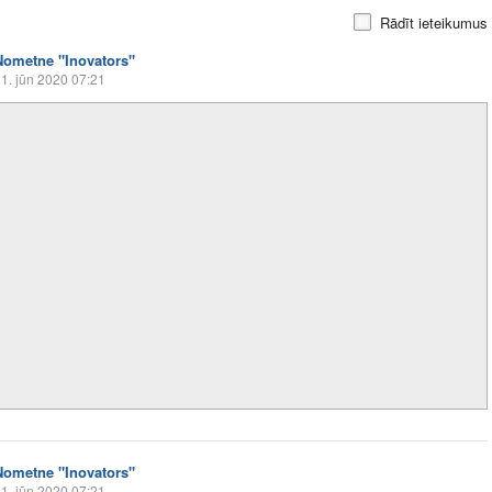
Rādīt ieteikumus
Nometne "Inovators"
1. jūn 2020 07:21
Nometne "Inovators"
1. jūn 2020 07:21