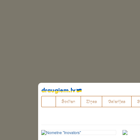
Pāriet
uz
saturu
Šodien
Ziņas
Galerijas
S