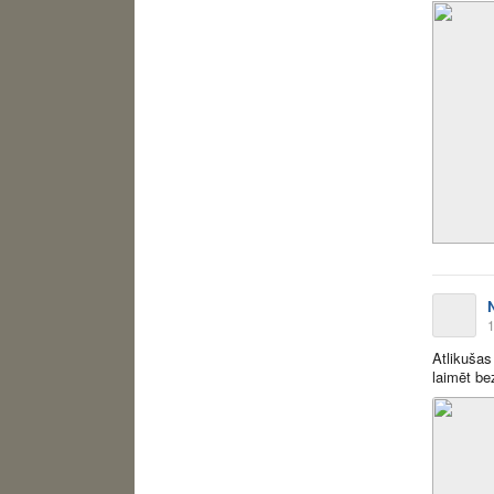
1
Atlikušas
laimēt be