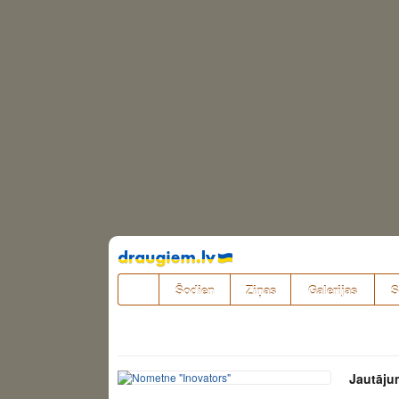
Pāriet
uz
saturu
Šodien
Ziņas
Galerijas
S
Jautāju