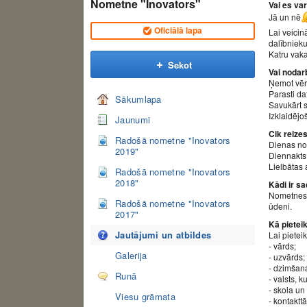
Nometne "Inovators"
Vai es va
Jā un nē
Oficiālā lapa
Lai veicin
dalībnieku
Katru vaka
Sekot
Vai nodar
Ņemot vērā
Parasti da
Sākumlapa
Savukārt s
Izklaidējo
Jaunumi
Cik reize
Radošā nometne "Inovators
Dienas no
2019"
Diennakts 
Lielbātas 
Radošā nometne "Inovators
2018"
Kādi ir s
Nometnes d
Radošā nometne "Inovators
ūdeni.
2017"
Kā pietei
Jautājumi un atbildes
Lai pietei
- vārds;
Galerija
- uzvārds;
- dzimšan
Runā
- valsts, k
- skola un
Viesu grāmata
- kontakttā