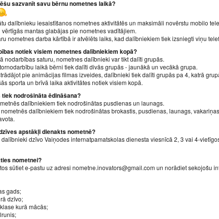
rēšu sazvanīt savu bērnu nometnes laikā?
ātu dalībnieku iesaistīšanos nometnes aktivitātēs un maksimāli novērstu mobilo te
 vērtīgās mantas glabājas pie nometnes vadītājiem.
ru nometnes darba kārtībā ir atvēlēts laiks, kad dalībniekiem tiek izsniegti viņu tele
bības notiek visiem nometnes dalībniekiem kopā?
 nodarbības saturu, nometnes dalībnieki var tikt dalīti grupās.
tornodarbību laikā bērni tiek dalīti divās grupās - jaunākā un vecākā grupa.
trādājot pie animācijas filmas izveides, dalībnieki tiek dalīti grupās pa 4, katrā g
šās sporta un brīvā laika aktivitātes notiek visiem kopā.
s tiek nodrošināta ēdināšana?
metnēs dalībniekiem tiek nodrošinātas pusdienas un launags.
nometnēs dalībniekiem tiek nodrošinātas brokastis, pusdienas, launags, vakariņas
avota.
adzīves apstākļi dienakts nometnē?
alībnieki dzīvo Vaiņodes internatpamatskolas dienesta viesnīcā 2, 3 vai 4-vietīgos 
kties nometnei?
ktos sūtiet e-pastu uz adresi nometne.inovators@gmail.com un norādiet sekojošu in
as gads;
urā dzīvo;
 klase kurā mācās;
lrunis;