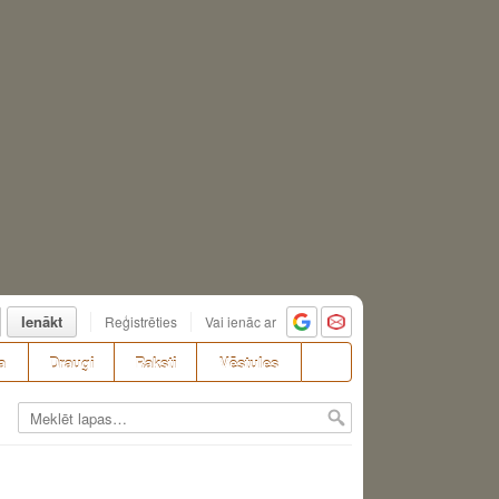
Ienākt
Reģistrēties
Vai ienāc ar
a
Draugi
Raksti
Vēstules