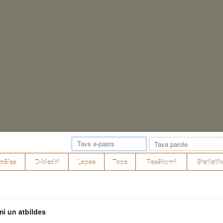
pēles
D-biedri
Lapas
Tops
Pasākumi
Statistik
mi un atbildes