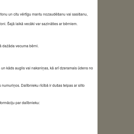
lefonu un citu vērtīgu mantu nozaudēšanu vai sasišanu,
foni. Šajā laikā vecāki var sazināties ar bērniem.
rupā dažāda vecuma bērni.
 un kāds auglis vai naksniņas, kā arī dzeramais ūdens no
numuriņos. Dalībnieku rīcībā ir dušas telpas ar silto
formāciju par dalībnieku: