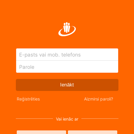
E-pasts vai mob. telefons
Parole
Ienākt
Reģistrēties
Aizmirsi paroli?
Vai ienāc ar