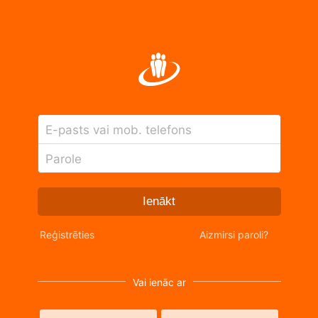
E-pasts vai mob. telefons
Parole
Ienākt
Reģistrēties
Aizmirsi paroli?
Vai ienāc ar