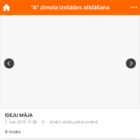
"A" zīmola izstādes atklāšana
IDEJU MĀJA
7. mai 2015 11:38 · 
 · 
Atvērt attēlu pilnā izmērā
6
iesaka