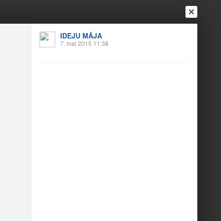
IDEJU MĀJA
7. mai 2015 11:38
Ienākt
Reģistrēties
Vai ienāc ar
a
Draugi
Raksti
Vēstules
tklāšana