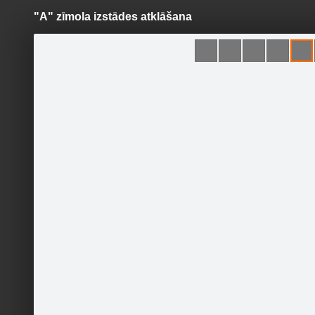
"A" zīmola izstādes atklāšana
Pāriet
uz
saturu
Šodien
Ziņas
Galerijas
S
IDEJU MĀJA
Sekot
IDEJU MĀJA