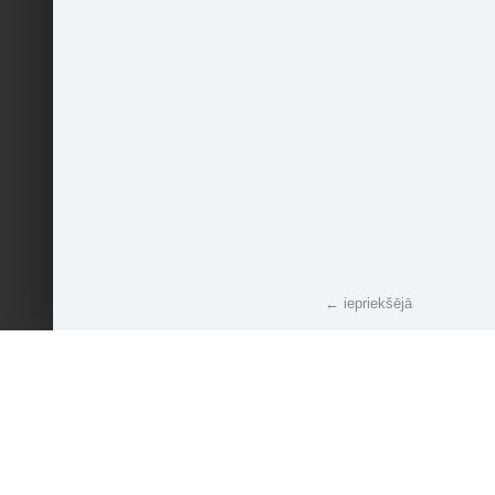
← iepriekšējā