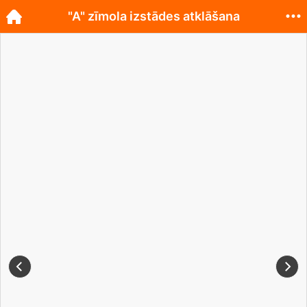
"A" zīmola izstādes atklāšana