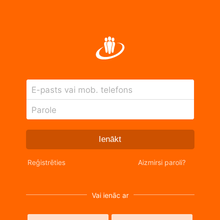
E-pasts vai mob. telefons
Parole
Ienākt
Reģistrēties
Aizmirsi paroli?
Vai ienāc ar