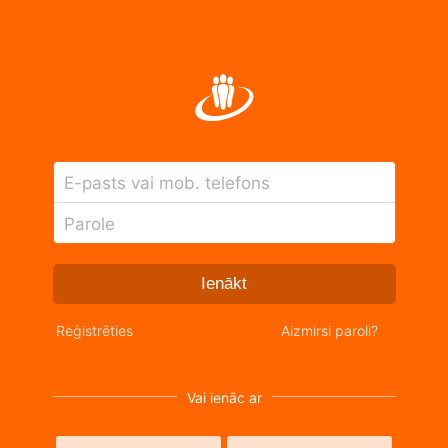
E-pasts vai mob. telefons
Parole
Ienākt
Reģistrēties
Aizmirsi paroli?
Vai ienāc ar