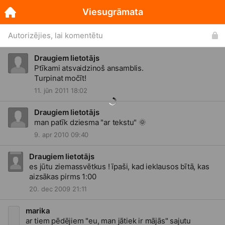
Viesugrāmata
Autorizējies, lai komentētu
Draugiem lietotājs
Ptīkami atsvaidzinoš ansamblis.
Turpinat močīt!
11. jūn 2011 18:02
Draugiem lietotājs
man patīk dziesma "ar tekstu"
🌞
9. apr 2010 09:40
Draugiem lietotājs
es jūtu ziemassvētkus ! īpaši, kad ieklausos bītā, kas
aizsākas pirms 1:00
20. dec 2009 21:11
marika
ar tiem pēdējiem "eu, man jātiek ir mājās" sajutu