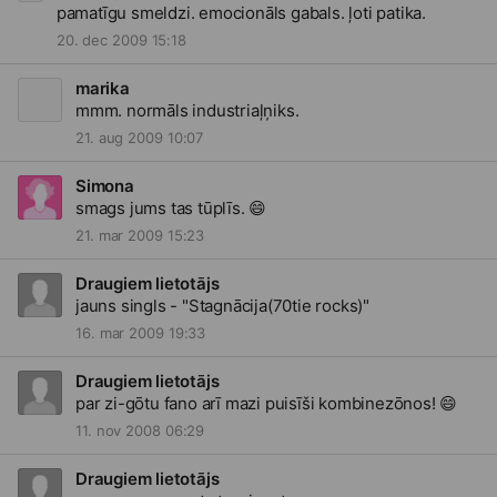
pamatīgu smeldzi. emocionāls gabals. ļoti patika.
20. dec 2009 15:18
marika
mmm. normāls industriaļņiks.
21. aug 2009 10:07
Simona
smags jums tas tūplīs.
😄
21. mar 2009 15:23
Draugiem lietotājs
jauns singls - "Stagnācija(70tie rocks)"
16. mar 2009 19:33
Draugiem lietotājs
par zi-gōtu fano arī mazi puisīši kombinezōnos!
😄
11. nov 2008 06:29
Draugiem lietotājs