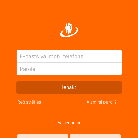
E-pasts vai mob. telefons
Parole
Ienākt
Reģistrēties
Aizmirsi paroli?
Vai ienāc ar