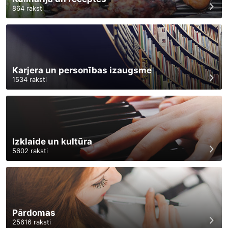
864
raksti
Karjera un personības izaugsme
1534
raksti
Izklaide un kultūra
5602
raksti
Pārdomas
25616
raksti