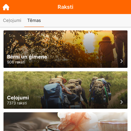
Raksti
Ceļojumi
Tēmas
Bērni un ģimene
906
raksti
Ceļojumi
7373
raksti