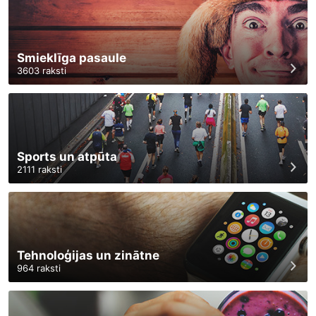
Smieklīga pasaule
3603
raksti
Sports un atpūta
2111
raksti
Tehnoloģijas un zinātne
964
raksti