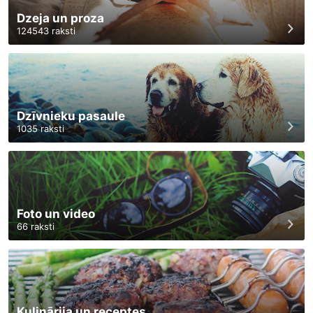
Dzeja un proza
124543
raksti
Dzīvnieku pasaule
1035
raksti
Foto un video
66
raksti
Kulinārija un receptes