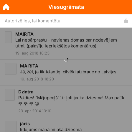
Viesugrāmata
Autorizējies, lai komentētu
MAIRITA
Lai nepārprastu - nevienas domas par nodevējiem
utml. (palasīju iepriekšējos komentārus).
19. aug 2018 18:23
MAIRITA
Jā, žēl, ja tik talantīgi cilvēki aizbrauc no Latvijas.
19. aug 2018 18:20
Dzintra
Paldies! "Mājupceļš"" ir ļoti jauka dziesma! Man patīk.
🌹
🌹
🌹
😉
23. apr 2014 13:10
jānis
lidojums mana milaka dziesma