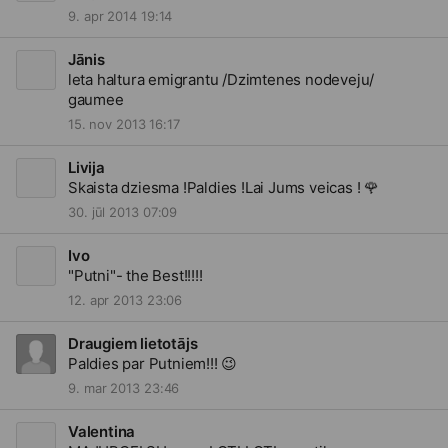
9. apr 2014 19:14
Jānis
leta haltura emigrantu /Dzimtenes nodeveju/
gaumee
15. nov 2013 16:17
Livija
Skaista dziesma !Paldies !Lai Jums veicas !
🌹
30. jūl 2013 07:09
Ivo
"Putni"- the Best!!!!!
12. apr 2013 23:06
Draugiem lietotājs
Paldies par Putniem!!!
😉
9. mar 2013 23:46
Valentina