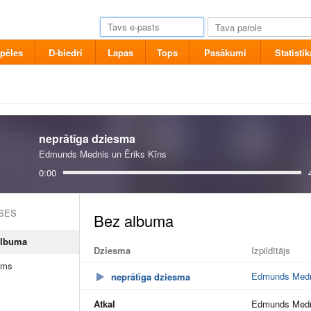
pēles
D-biedri
Lapas
Tops
Pasākumi
Statistik
neprātīga dziesma
Edmunds Mednis un Ēriks Kīns
0:00
ASES
albuma
Dziesma
Izpildītājs
ums
Edmunds Medni
neprātīga dziesma
Atkal
Edmunds Medni