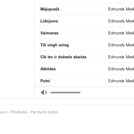
Mājupceļš
Edmunds Medni
Lidojums
Edmunds Medni
Vaimanas
Edmunds Medni
Tik viegli snieg
Edmunds Medni
Cik tev ir dvēsele skaista
Edmunds Medni
Atbildes
Edmunds Medni
Putni
Edmunds Medni
kumi
Privātums
Par mums
Darbs