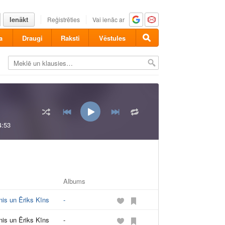
Ienākt
Reģistrēties
Vai ienāc ar
a
Draugi
Raksti
Vēstules
4:53
Albums
s un Ēriks Kīns
-
s un Ēriks Kīns
-