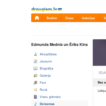
Pāriet
uz
saturu
Šodien
Ziņas
Galerijas
S
Edmunds Mednis un Ēriks Kīns
Aktualitātes
Jaunumi
Biogrāfija
IZL
Galerija
Bez 
Fani
Runā
Lidoj
Viesu grāmata
Dziesmas