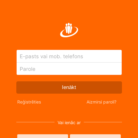
E-pasts vai mob. telefons
Parole
Ienākt
Reģistrēties
Aizmirsi paroli?
Vai ienāc ar