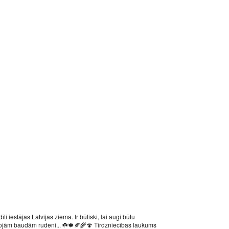
iestājas Latvijas ziema. Ir būtiski, lai augi būtu
oprojām baudām rudeni... ☘️🍁🍂🌾🍄 Tirdzniecības laukums