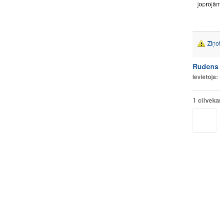
joprojām
Ziņo
Rudens
Ievietoja:
1 cilvēk