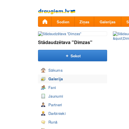
Pāriet
uz
saturu
Šodien
Ziņas
Galerijas
S
Stādaudzētava "Dimzas"
Sekot
Sākums
Galerija
Fani
Jaunumi
Partneri
Darbinieki
Runā