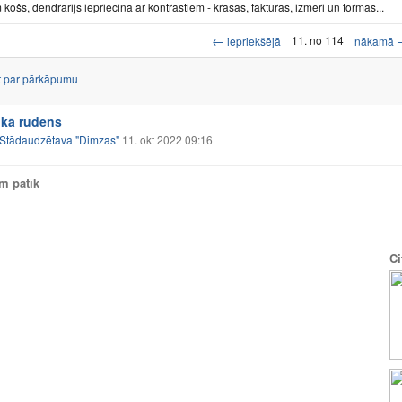
 košs, dendrārijs iepriecina ar kontrastiem - krāsas, faktūras, izmēri un formas...
←
11. no 114
iepriekšējā
nākamā
t par pārkāpumu
 kā rudens
Stādaudzētava "Dimzas"
11. okt 2022 09:16
am patīk
Ci