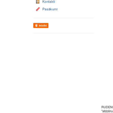
Kontakti
Pasākumi
Ieteikt
RUDENS. 
"atdzēru