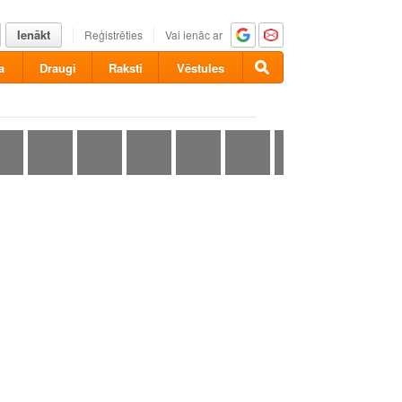
Ienākt
Reģistrēties
Vai ienāc ar
a
Draugi
Raksti
Vēstules