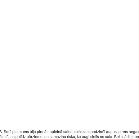
Šorīt pie mums bija pirmā nopietnā salna, steidzam padzirdīt augus, pirms negaidīti 
šies", tas palīdz pārziemot un samazina risku, ka augi cietīs no sala. Bet citādi, j