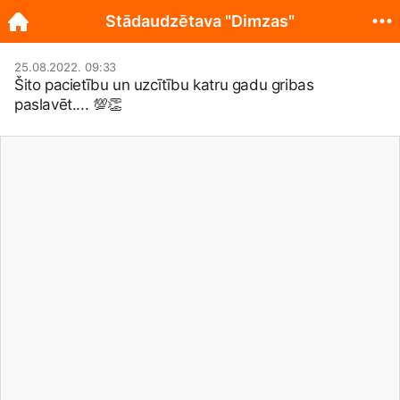
Stādaudzētava "Dimzas"
25.08.2022. 09:33
Šito pacietību un uzcītību katru gadu gribas
paslavēt.... 💯👏