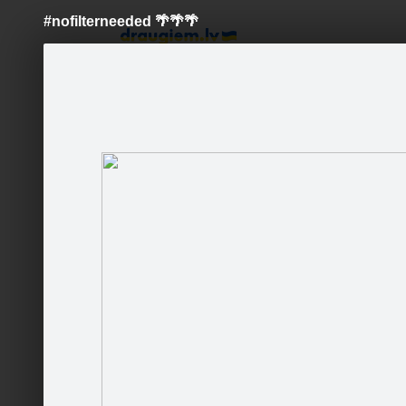
#nofilterneeded
🌴
🌴
🌴
Pāriet
uz
saturu
Šodien
Ziņas
Galerijas
S
Stādaudzētava "Dimzas"
Sekot
#nofilte
Sākums
Galerija
Fani
Jaunumi
Partneri
Darbinieki
Runā
#nofilte