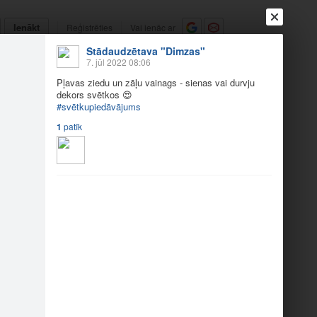
Ienākt
Reģistrēties
Vai ienāc ar
Stādaudzētava "Dimzas"
a
Draugi
Raksti
Vēstules
7. jūl 2022 08:06
Pļavas ziedu un zāļu vainags - sienas vai durvju
dekors svētkos
😍
ienas vai durvj...
#svētkupiedāvājums
1
patīk
dāvājums