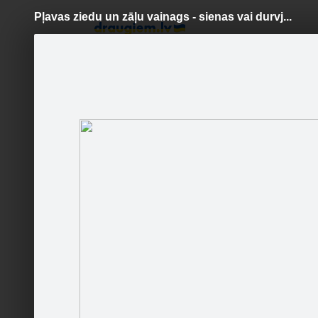
Pļavas ziedu un zāļu vainags - sienas vai durvj...
Pāriet
uz
saturu
Šodien
Ziņas
Galerijas
S
Stādaudzētava "Dimzas"
Sekot
Pļavas z
Sākums
Galerija
Fani
Jaunumi
Partneri
Darbinieki
Runā
Pļavas z