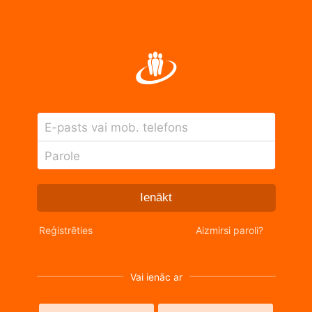
E-pasts vai mob. telefons
Parole
Ienākt
Reģistrēties
Aizmirsi paroli?
Vai ienāc ar