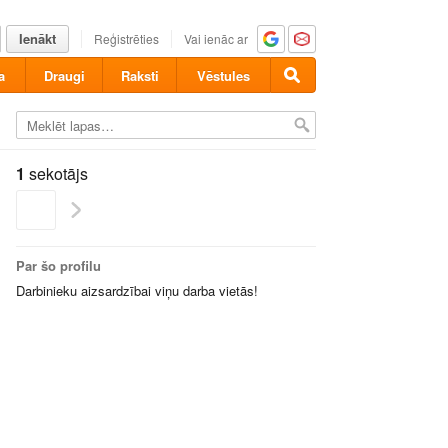
Ienākt
Reģistrēties
Vai ienāc ar
a
Draugi
Raksti
Vēstules
1
sekotājs
Par šo profilu
Darbinieku aizsardzībai viņu darba vietās!