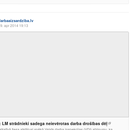
darbaaizsardziba.lv
9. apr 2014 19:13
: LM strādnieki sadega neievērotas darba drošības dēļ
tratīvā tiesa atstājusi spēkā Valsts darba inspekcijas (VDI) atzinumu, ka