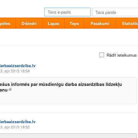
pēles
D-biedri
Lapas
Tops
Pasākumi
Statistik
Rādīt ieteikumus
darbaaizsardziba.lv
3. apr 2015 16:54
ešus informēs par mūsdienīgu darba aizsardzības līdzekļu
šanu
darbaaizsardziba.lv
3. apr 2015 18:52