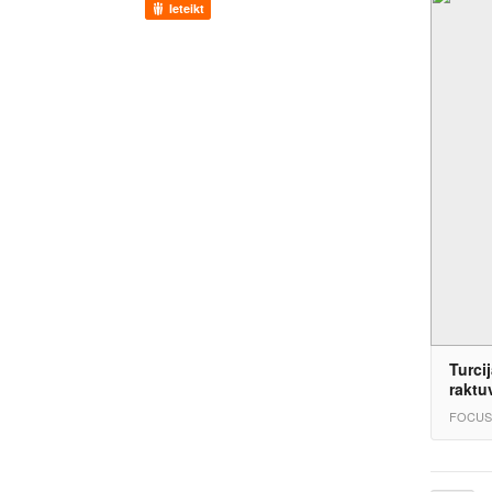
Ieteikt
Turcij
raktu
FOCUS