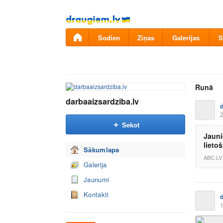
Pāriet
uz
saturu
Šodien
Ziņas
Galerijas
S
Runā
darbaaizsardziba.lv
2
Sekot
Jauni
lieto
Sākumlapa
ABC.LV
Galerija
Jaunumi
Kontakti
1