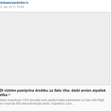
darbaaizsardziba.lv
3. apr 2015 18:49
DI vizītēm pastiprina drošību uz Salu tilta; darbi arvien atpaliek
afika
darba inspekcija (VDI) šonedēļ sola pastiprinātas pārbaudes uz Salu tilta Rīgā,
ien turpinās tilta rekonstrukcijas darbi. Inspektoru uzm...