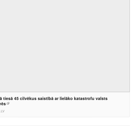
ā tiesā 45 cilvēkus saistībā ar lielāko katastrofu valsts
vēs
.LV