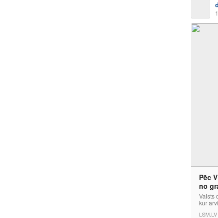
1
Pēc V
no gr
Valsts 
kur arv
LSM.LV