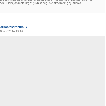
dā „Liepājas metalurgā” (LM) sadegušie strādnieki gājuši bojā...
darbaaizsardziba.lv
8. apr 2014 19:10