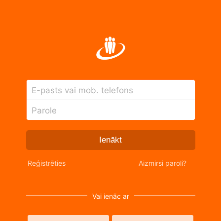
E-pasts vai mob. telefons
Parole
Ienākt
Reģistrēties
Aizmirsi paroli?
Vai ienāc ar