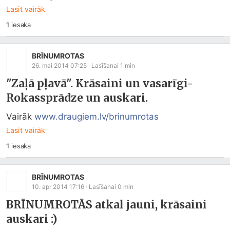
Lasīt vairāk
1
iesaka
BRĪNUMROTAS
26. mai 2014 07:25
· Lasīšanai
1
min
"Zaļā pļavā". Krāsaini un vasarīgi-
Rokassprādze un auskari.
Vairāk 
www.draugiem.lv/brinumrotas
Lasīt vairāk
1
iesaka
BRĪNUMROTAS
10. apr 2014 17:16
· Lasīšanai
0
min
BRĪNUMROTĀS atkal jauni, krāsaini
auskari :)