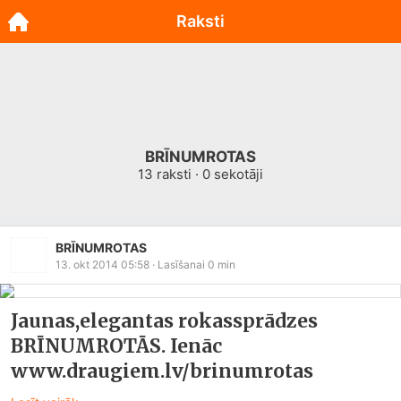
Raksti
BRĪNUMROTAS
13
raksti ·
0
sekotāji
BRĪNUMROTAS
13. okt 2014 05:58
· Lasīšanai
0
min
Jaunas,elegantas rokassprādzes
BRĪNUMROTĀS. Ienāc
www.draugiem.lv/brinumrotas