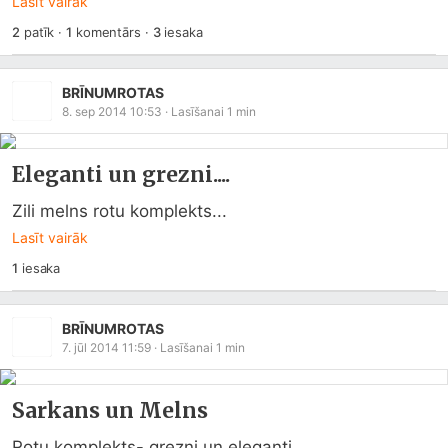
Lasīt vairāk
2
patīk
·
1
komentārs
·
3
iesaka
BRĪNUMROTAS
8. sep 2014 10:53
· Lasīšanai
1
min
Eleganti un grezni....
Zili melns rotu komplekts...
Lasīt vairāk
1
iesaka
BRĪNUMROTAS
7. jūl 2014 11:59
· Lasīšanai
1
min
Sarkans un Melns
Rotu komplekts- grezni un eleganti...