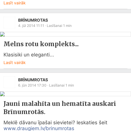
Lasīt vairāk
BRĪNUMROTAS
4. jūl 2014 11:11
· Lasīšanai
1
min
Melns rotu komplekts...
Klasisiki un eleganti...
Lasīt vairāk
BRĪNUMROTAS
6. jūn 2014 17:30
· Lasīšanai
1
min
Jauni malahīta un hematīta auskari
Brīnumrotās.
Meklē dāvanu īpašai sievietei? Ieskaties šeit 
www.draugiem.lv/brinumrotas