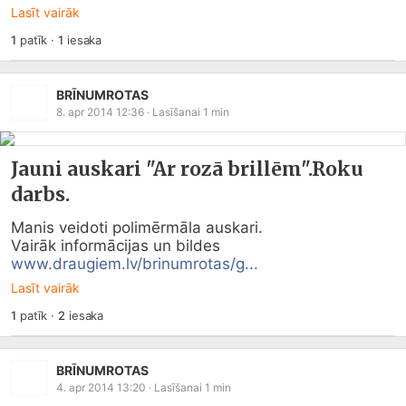
Lasīt vairāk
1
patīk
·
1
iesaka
BRĪNUMROTAS
8. apr 2014 12:36
· Lasīšanai
1
min
Jauni auskari "Ar rozā brillēm".Roku
darbs.
Manis veidoti polimērmāla auskari.

Vairāk informācijas un bildes 
www.draugiem.lv/brinumrotas/g...
Lasīt vairāk
1
patīk
·
2
iesaka
BRĪNUMROTAS
4. apr 2014 13:20
· Lasīšanai
1
min