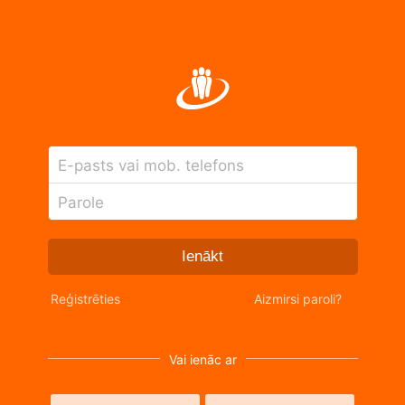
E-pasts vai mob. telefons
Parole
Ienākt
Reģistrēties
Aizmirsi paroli?
Vai ienāc ar