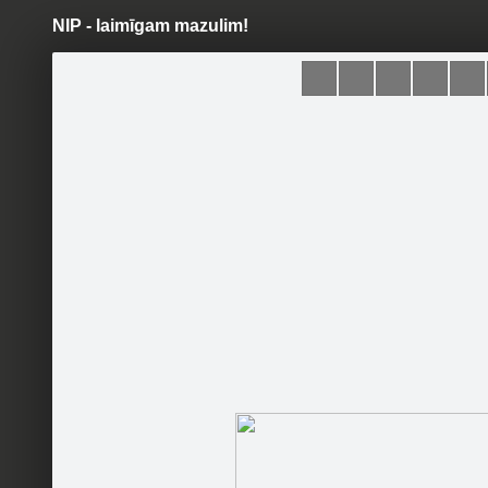
NIP - laimīgam mazulim!
Pāriet
uz
saturu
Šodien
Ziņas
Galerijas
S
Bērnulietas.lv
Oficiālā lapa