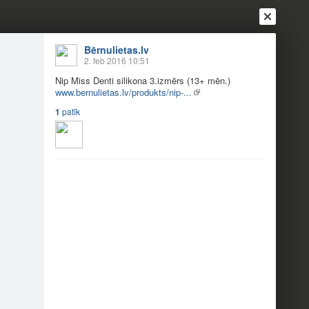
Bērnulietas.lv
2. feb 2016 10:51
Nip Miss Denti silikona 3.izmērs (13+ mēn.)
www.bernulietas.lv/produkts/nip-...
1
patīk
Ienākt
Reģistrēties
Vai ienāc ar
a
Draugi
Raksti
Vēstules
zulim!