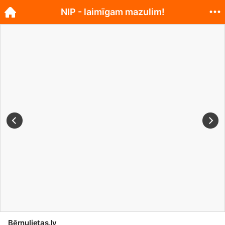
NIP - laimīgam mazulim!
Bērnulietas.lv