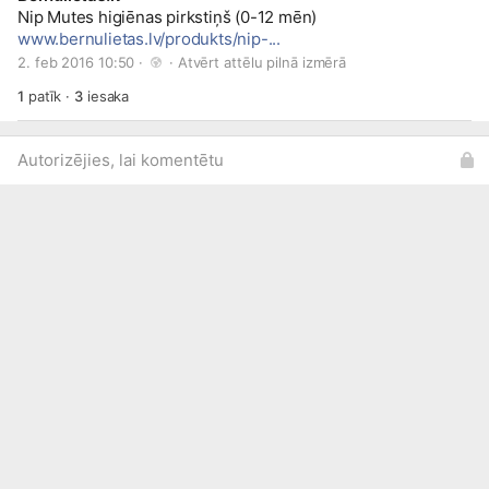
Nip Mutes higiēnas pirkstiņš (0-12 mēn)
www.bernulietas.lv/produkts/nip-...
2. feb 2016 10:50 · 
 · 
Atvērt attēlu pilnā izmērā
1
patīk
·
3
iesaka
Autorizējies, lai komentētu