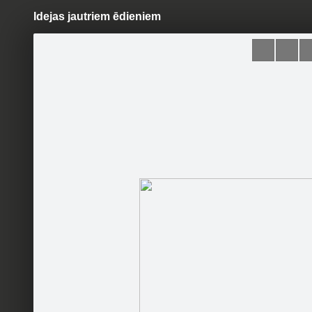
Idejas jautriem ēdieniem
Pāriet
uz
saturu
Šodien
Ziņas
Galerijas
S
Bērnulietas.lv
Oficiālā lapa