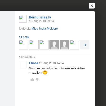
Bērnulietas.lv
12. aug 2013 09:54
Ievietoja
Miss Ineta Meldere
11
patīk
+5
1
komentārs
Elīnaa
12. aug 2013 14:24
Nu to es saprotu- tas ir interesants ēdien
Ienākt
Reģistrēties
Vai ienāc ar
mazajiem
a
Draugi
Raksti
Vēstules
ieniem