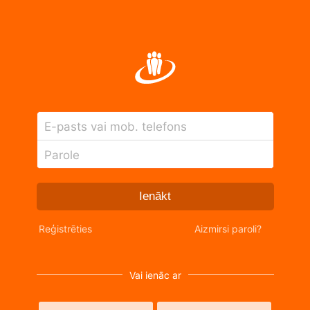
E-pasts vai mob. telefons
Parole
Ienākt
Reģistrēties
Aizmirsi paroli?
Vai ienāc ar