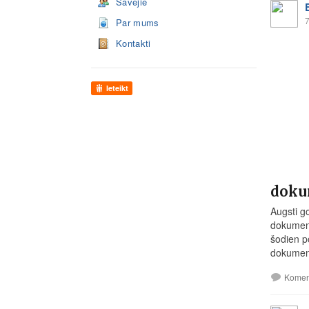
Savējie
7
Par mums
Kontakti
Ieteikt
doku
Augsti g
dokument
šodien p
dokument
Komen