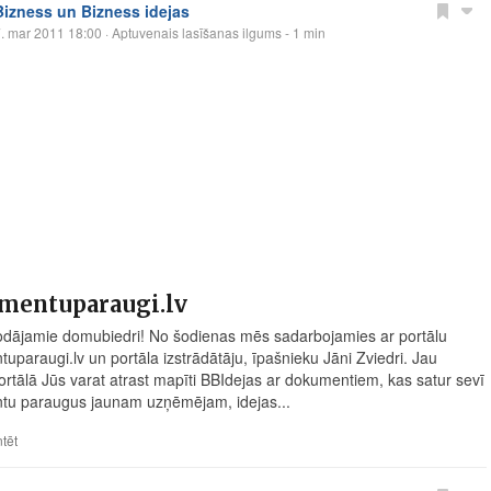
Bizness un Bizness idejas
. mar 2011 18:00
· Aptuvenais lasīšanas ilgums - 1 min
mentuparaugi.lv
odājamie domubiedri! No šodienas mēs sadarbojamies ar portālu
uparaugi.lv
un portāla izstrādātāju, īpašnieku Jāni Zviedri. Jau
ortālā Jūs varat atrast mapīti BBIdejas ar dokumentiem, kas satur sevī
u paraugus jaunam uzņēmējam, idejas...
tēt