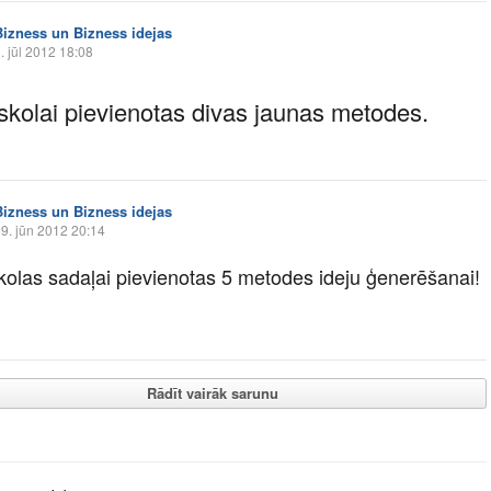
Bizness un Bizness idejas
. jūl 2012 18:08
 skolai pievienotas divas jaunas metodes.
Bizness un Bizness idejas
9. jūn 2012 20:14
skolas sadaļai pievienotas 5 metodes ideju ģenerēšanai!
Rādīt vairāk sarunu