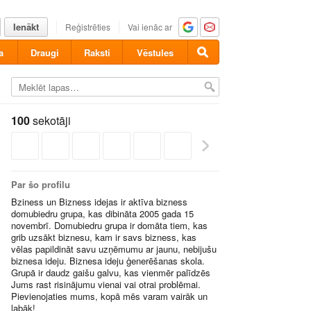
Ienākt
Reģistrēties
Vai ienāc ar
a
Draugi
Raksti
Vēstules
100
sekotāji
Par šo profilu
Bziness un Bizness idejas ir aktīva bizness
domubiedru grupa, kas dibināta 2005 gada 15
novembrī. Domubiedru grupa ir domāta tiem, kas
grib uzsākt biznesu, kam ir savs bizness, kas
vēlas papildināt savu uzņēmumu ar jaunu, nebijušu
biznesa ideju. Biznesa ideju ģenerēšanas skola.
Grupā ir daudz gaišu galvu, kas vienmēr palīdzēs
Jums rast risinājumu vienai vai otrai problēmai.
Pievienojaties mums, kopā mēs varam vairāk un
labāk!