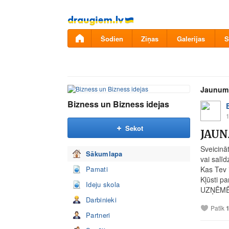
Pāriet
uz
saturu
Šodien
Ziņas
Galerijas
S
Jaunum
Bizness un Bizness idejas
1
Sekot
JAUN
Sveicinā
Sākumlapa
vai salīd
Pamati
Kas Tev i
Kļūsti p
Ideju skola
UZŅĒMĒJ
Darbinieki
Patīk
Partneri