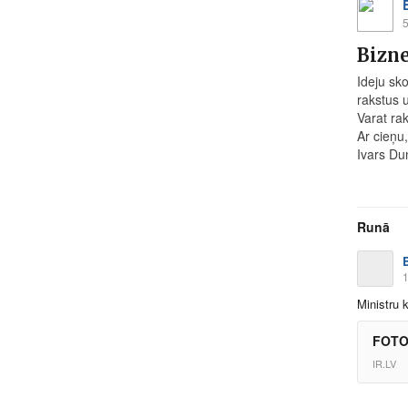
5
Bizne
Ideju sk
rakstus 
Varat rak
Ar cieņu,
Ivars Du
Runā
1
Ministru 
FOTO:
IR.LV