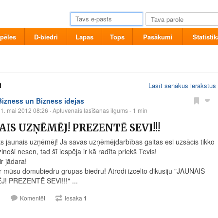
pēles
D-biedri
Lapas
Tops
Pasākumi
Statistik
i
Lasīt senākus ierakstus
Bizness un Bizness idejas
1. mai 2012 08:26
· Aptuvenais lasīšanas ilgums - 1 min
AIS UZŅĒMĒJ! PREZENTĒ SEVI!!!
ts jaunais uzņēmēj! Ja savas uzņēmējdarbības gaitas esi uzsācis tikko
zinoši nesen, tad šī iespēja ir kā radīta priekš Tevis!
r jādara!
ar mūsu domubiedru grupas biedru! Atrodi izcelto dikusiju "JAUNAIS
! PREZENTĒ SEVI!!!" ...
1
Komentēt
Iesaka
1