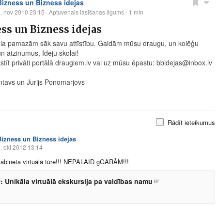
Bizness un Bizness idejas
. nov 2010 23:15
· Aptuvenais lasīšanas ilgums - 1 min
ss un Bizness idejas
ola pamazām sāk savu attīstību. Gaidām mūsu draugu, un kolēģu
un atzinumus, Ideju skolai!
stīt privāti portālā
draugiem.lv
vai uz mūsu ēpastu: bbidejas@
inbox.lv
ntavs un Jurijs Ponomarjovs
Rādīt ieteikumus
Bizness un Bizness idejas
. okt 2012 13:14
kabineta virtuālā tūre!!! NEPALAID gGARĀM!!!
 Unikāla virtuālā ekskursija pa valdības namu