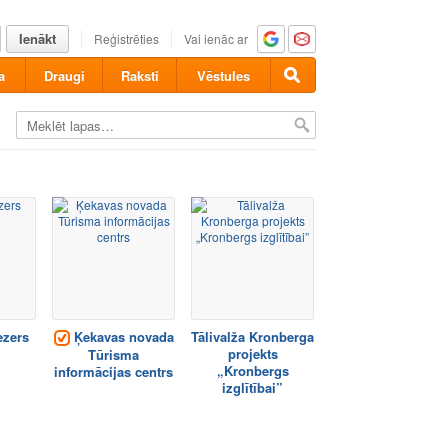
Ienākt
Reģistrēties
Vai ienāc ar
a
Draugi
Raksti
Vēstules
ezers
Ķekavas novada
Tālivalža Kronberga
projekts
Tūrisma
„Kronbergs
informācijas centrs
izglītībai”