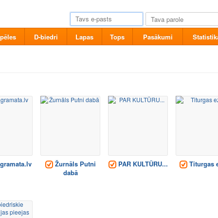
pēles
D-biedri
Lapas
Tops
Pasākumi
Statistik
ramata.lv
Žurnāls Putni
PAR KULTŪRU...
Titurgas 
dabā