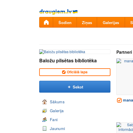
Pāriet
uz
saturu
Šodien
Ziņas
Galerijas
S
Partneri
Baložu pilsētas bibliotēka
Oficiālā lapa
Sekot
manag
Sākums
Galerija
Fani
Jaunumi