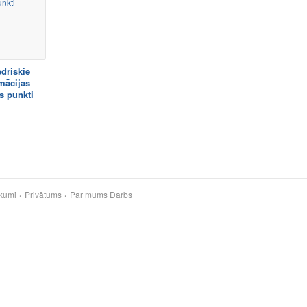
driskie
mācijas
s punkti
kumi
Privātums
Par mums
Darbs