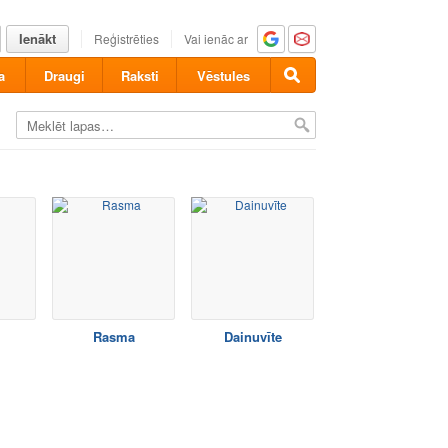
Ienākt
Reģistrēties
Vai ienāc ar
a
Draugi
Raksti
Vēstules
Rasma
Dainuvīte