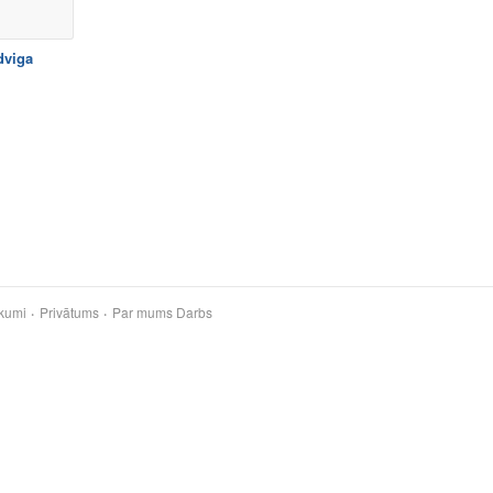
dviga
kumi
Privātums
Par mums
Darbs