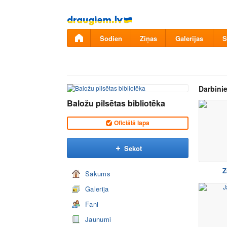
Pāriet
uz
saturu
Šodien
Ziņas
Galerijas
S
Darbinie
Baložu pilsētas bibliotēka
Oficiālā lapa
Sekot
Z
Sākums
Galerija
Fani
Jaunumi