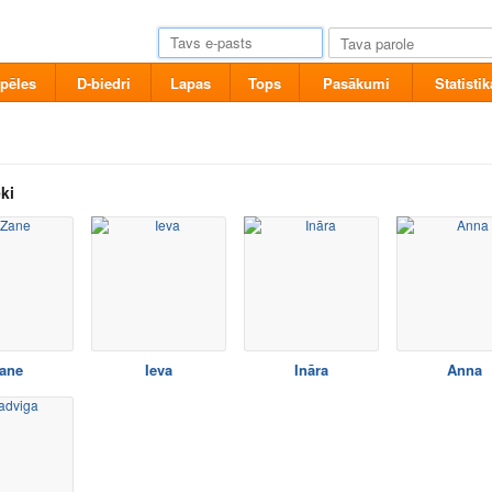
pēles
D-biedri
Lapas
Tops
Pasākumi
Statistik
ki
ane
Ieva
Ināra
Anna