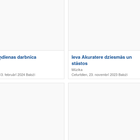
ņdienas darbnīca
Ieva Akuratere dziesmās un
stāstos
Mūzika
13. februārī 2024 Baloži
Ceturtdien, 23. novembrī 2023 Baloži