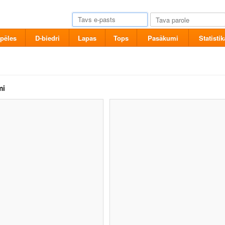
pēles
D-biedri
Lapas
Tops
Pasākumi
Statistik
mi