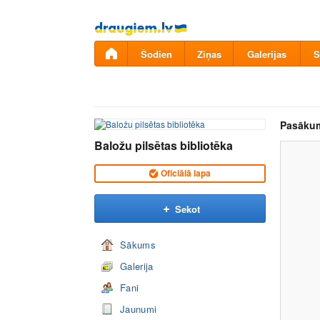
Pāriet
uz
saturu
Šodien
Ziņas
Galerijas
S
Pasāku
Baložu pilsētas bibliotēka
Oficiālā lapa
Sekot
Sākums
Galerija
Fani
Jaunumi