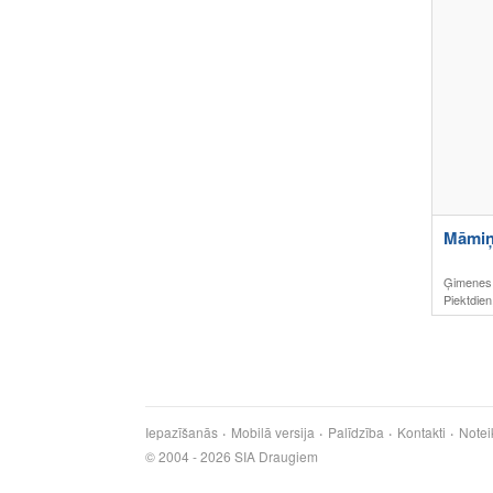
Māmiņ
Ģimenes
Piektdien
Iepazīšanās
Mobilā versija
Palīdzība
Kontakti
Notei
© 2004 - 2026 SIA Draugiem