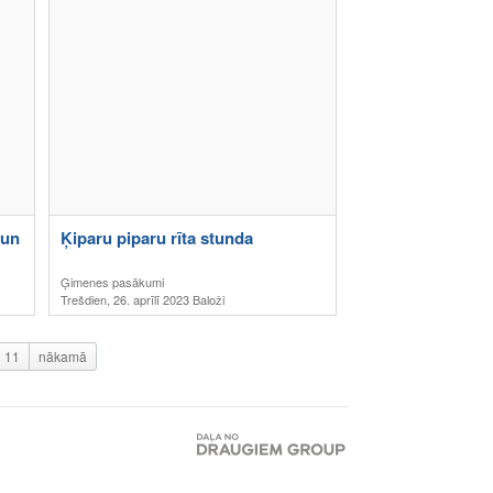
 un
Ķiparu piparu rīta stunda
Ģimenes pasākumi
Trešdien, 26. aprīlī 2023 Baloži
11
nākamā