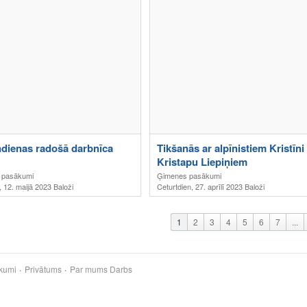
dienas radošā darbnīca
Tikšanās ar alpīnistiem Kristīni
Kristapu Liepiņiem
 pasākumi
Ģimenes pasākumi
, 12. maijā 2023 Baloži
Ceturtdien, 27. aprīlī 2023 Baloži
1
2
3
4
5
6
7
...
kumi
Privātums
Par mums
Darbs