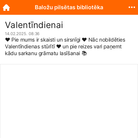
Baložu pilsētas bibliotēka
Valentīndienai
14.02.2025. 08:36
❤️ Pie mums ir skaisti un sirsnīgi ❤️ Nāc nobildēties
Valentīndienas stūrītī ❤️ un pie reizes vari paņemt
kādu sarkanu grāmatu lasīšanai 📚