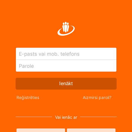
E-pasts vai mob. telefons
Parole
Ienākt
Reģistrēties
Aizmirsi paroli?
Vai ienāc ar