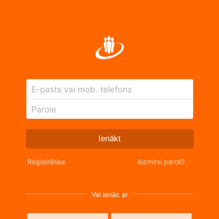
E-pasts vai mob. telefons
Parole
Ienākt
Reģistrēties
Aizmirsi paroli?
Vai ienāc ar