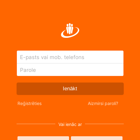
E-pasts vai mob. telefons
Parole
Ienākt
Reģistrēties
Aizmirsi paroli?
Vai ienāc ar