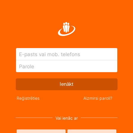
E-pasts vai mob. telefons
Parole
Ienākt
Reģistrēties
Aizmirsi paroli?
Vai ienāc ar